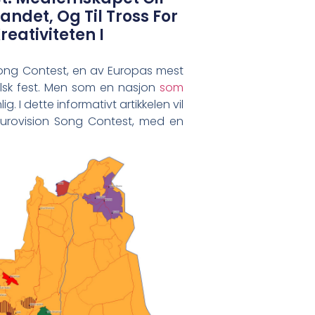
andet, Og Til Tross For
eativiteten I
n Song⁢ Contest, en av‍ Europas mest
kalsk fest. Men som en nasjon
som
 I dette informativt‍ artikkelen​ vil
r i Eurovision Song Contest, med en