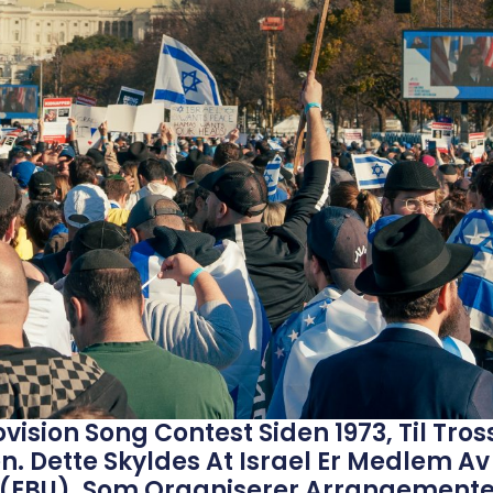
rovision Song Contest Siden 1973, Til Tro
ten. Dette Skyldes At Israel Er Medlem A
 (EBU), Som Organiserer Arrangemente