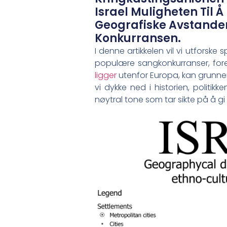
Israel Muligheten Til Å
Geografiske Avstander,
Konkurransen.
I denne artikkelen ⁣vil vi ⁤utforsk
populære sangkonkurranser, foren
ligger
utenfor⁤ Europa, kan grunnen t
‌vi dykke ned i ​historien, politi
nøytral tone som‍ tar ‌sikte på å 