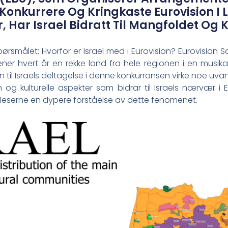
 Konkurrere Og Kringkaste Eurovision I L
 Har Israel Bidratt Til Mangfoldet Og Kr
e spørsmålet: ‌Hvorfor⁤ er Israel med i ‌Eurovision? Eurovisio
er hvert år en​ rekke ​land fra ⁤hele regionen i en musi
il Israels deltagelse i denne konkurransen virke noe uvanlig.
kken og‌ kulturelle aspekter som bidrar til‌ Israels nærvæ
gi leserne en dypere forståelse av dette ⁢fenomenet.