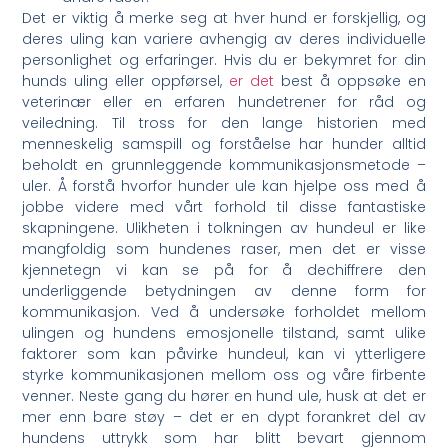
Det er viktig⁣ å merke seg at hver hund er forskjellig, og
deres uling kan variere avhengig av ⁢deres individuelle
personlighet ​og erfaringer. Hvis du er ‍bekymret for din
⁢hunds uling eller oppførsel,
er det
best å oppsøke en
veterinær eller en erfaren hundetrener‌ for råd og
veiledning. Til tross for den‍ lange historien med
menneskelig samspill og forståelse ⁤har hunder alltid
beholdt en grunnleggende kommunikasjonsmetode –
uler. Å forstå hvorfor hunder ule kan hjelpe oss med å
⁢jobbe videre med vårt forhold til disse fantastiske
skapningene. Ulikheten i tolkningen ⁤av hundeul er like
mangfoldig som hundenes raser, men det er visse
‌kjennetegn vi kan se på for ⁤å dechiffrere den
underliggende betydningen av denne form for
kommunikasjon. Ved å undersøke forholdet mellom
ulingen og hundens emosjonelle ⁤tilstand, samt ulike
faktorer ‌som kan påvirke hundeul, kan vi ytterligere
styrke kommunikasjonen mellom oss og våre firbente
venner. Neste ​gang du hører en hund ⁤ule, husk at det er
mer ⁢enn bare støy – det er en dypt forankret del av
hundens uttrykk som har blitt bevart gjennom