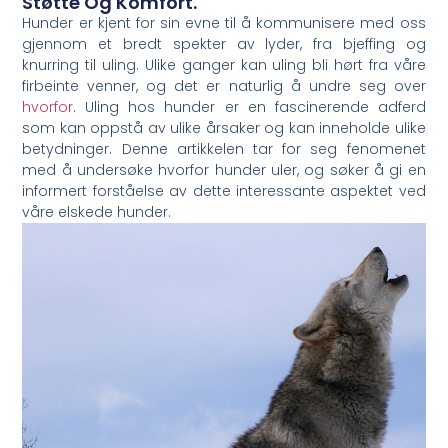
Støtte Og Komfort.
Hunder er kjent for sin evne til å kommunisere med⁤ oss
gjennom et bredt spekter av lyder, fra bjeffing og
knurring til uling. Ulike ganger kan uling bli hørt fra våre
firbeinte venner, og det er naturlig å undre seg over
hvorfor
. Uling⁤ hos hunder er en fascinerende adferd
som kan ⁣oppstå av ulike ⁤årsaker og kan inneholde ulike
betydninger. Denne ⁤artikkelen tar for seg fenomenet⁤
med å undersøke hvorfor​ hunder uler, og ​søker å gi en
informert forståelse av dette interessante aspektet ved
våre elskede ⁣hunder.