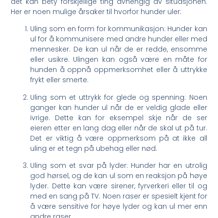
det kan bety forskjellige⁤ ting avhengig av situasjonen.
Her er noen mulige årsaker til⁣ hvorfor hunder uler:
Uling som en form for ⁣kommunikasjon: Hunder kan
‌ul for å kommunisere med andre hunder eller med
mennesker. De kan ul når de er redde, ensomme
eller usikre. Ulingen kan også være en måte for
hunden å oppnå oppmerksomhet eller å uttrykke
frykt eller smerte.
Uling som et uttrykk for glede og spenning: Noen
ganger kan hunder ul når de er veldig glade eller
ivrige. Dette kan for eksempel skje når de ser
eieren etter en lang‌ dag eller når‌ de skal ut på tur.
Det er viktig å være oppmerksom på at ikke all
uling er et tegn ⁣på ubehag eller nød.
Uling som et svar på lyder: Hunder​ har en utrolig
god​ hørsel, og de kan ul som en reaksjon på høye
lyder. Dette kan være sirener, fyrverkeri‌ eller til og
med en sang på‌ TV. Noen raser er spesielt kjent for
å være sensitive for ​høye lyder og kan ul mer enn
andre raser.